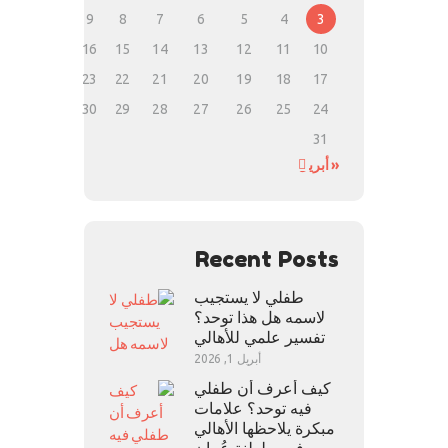
9
8
7
6
5
4
3
16
15
14
13
12
11
10
23
22
21
20
19
18
17
30
29
28
27
26
25
24
31
« أبريل
Recent Posts
طفلي لا يستجيب
لاسمه هل هذا توحد؟
تفسير علمي للأهالي
أبريل 1, 2026
كيف أعرف أن طفلي
فيه توحد؟ علامات
مبكرة يلاحظها الأهالي