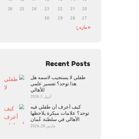
26
25
24
23
22
21
20
30
29
28
27
« مارس
Recent Posts
طفلي لا يستجيب لاسمه هل
هذا توحد؟ تفسير علمي
للأهالي
أبريل 1, 2026
كيف أعرف أن طفلي فيه
توحد؟ علامات مبكرة يلاحظها
الأهالي في سلطنة عُمان
مارس 28, 2026