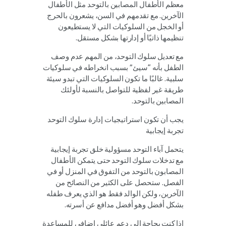
معظم الأطفال المصابين بالتوحد مثل الأطفال
الآخرين. مع تقدمهم في السن، يشعرون بالحرج
أو الخجل من السلوكيات التي لا يستطيعون
تنظيمها ذاتيًا أو إدارتها بشكل مستقل.
مع تعديل سلوك التوحد، من المهم عدم وصف
الطفل بأنه “سيئ” بسبب انخراطه في سلوكيات
سلبية. غالبًا ما تكون السلوكيات التي تبدو سيئة
طريقة غير لفظية للتواصل بالنسبة لأولئك
المصابين بالتوحد.
يجب أن تكون استراتيجيات إدارة سلوك التوحد
تجربة إيجابية
يتحمل آباء التوحد مسؤولية خلق تجربة إيجابية
مع تدخلات سلوك التوحد حتى يتمكن الأطفال
المصابون بالتوحد من التفوق في المنزل أو في
الفصل. ستحصل على الكثير من النصائح من
الآخرين، ولكن الوالد فقط هو الذي يعرف طفله
بشكل أفضل وهو أفضل مدافع عن أسرته.
إذا كنت بحاجة إلى دعم عائلي إضافي للمساعدة