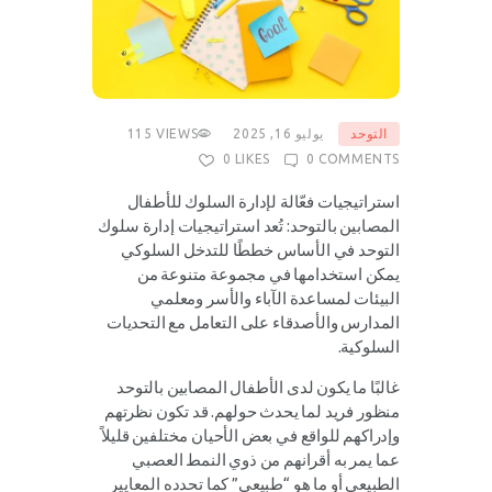
التوحد
يوليو 16, 2025
VIEWS
115
0
LIKES
0
COMMENTS
استراتيجيات فعّالة لإدارة السلوك للأطفال
المصابين بالتوحد: تُعد استراتيجيات إدارة سلوك
التوحد في الأساس خططًا للتدخل السلوكي
يمكن استخدامها في مجموعة متنوعة من
البيئات لمساعدة الآباء والأسر ومعلمي
المدارس والأصدقاء على التعامل مع التحديات
السلوكية.
غالبًا ما يكون لدى الأطفال المصابين بالتوحد
منظور فريد لما يحدث حولهم. قد تكون نظرتهم
وإدراكهم للواقع في بعض الأحيان مختلفين قليلاً
عما يمر به أقرانهم من ذوي النمط العصبي
الطبيعي أو ما هو “طبيعي” كما تحدده المعايير