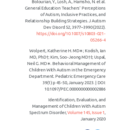
Bolourian, Y., Losh, A., Hamsho, N. et al.
General Education Teachers’ Perceptions
of Autism, Inclusive Practices, and
Relationship Building Strategies. J Autism
Dev Disord 52, 3977–3990 (2022).
https://doi.org/10.1007/s10803-021-
05266-4
Wolpert, Katherine H. MD∗; Kodish, Ian
MD, PhD†; Kim, Soo-Jeong MD†‡; Uspal,
Neil G. MD∗. Behavioral Management of
Children With Autism in the Emergency
Department. Pediatric Emergency Care
39(1):p 45-50, January 2023. | DOI:
10.1097/PEC.0000000000002886
Identification, Evaluation, and
Management of Children With Autism
Spectrum Disorder,
Volume 145, Issue 1
,
January 2020