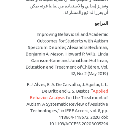
وتعزيز إيجابي والاستفادة من نقاط قوته يمكن
أن يعزز الدافع والمشاركة.
المراجع
Improving Behavioral and Academic
Outcomes for Students with Autism
Spectrum Disorder, Alexandra Beckman,
Benjamin A. Mason, Howard P. Wills, Linda
Garrison-Kane and Jonathan Huffman,
Education and Treatment of Children, Vol.
42, No. 2 (May 2019)
F. J. Alves, E. A. De Carvalho, J. Aguilar, L. L.
De Brito and G. S. Bastos, “
Applied
Behavior Analysis
for the Treatment of
Autism: A Systematic Review of Assistive
Technologies,” in IEEE Access, vol. 8, pp.
118664-118672, 2020, doi:
10.1109/ACCESS.2020.3005296.