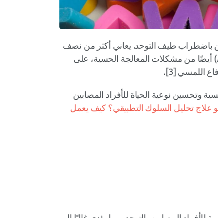
صابين باضطراب طيف التوحد. يعاني أكثر من نصف
الأفراد الذين تم تشخيصهم باضطراب طيف التوحد (ASD) أيضًا من مشكلات المعالجة الحسية، على
 اللمسي [3].
حسية وتحسين نوعية الحياة للأفراد المصابين
 علاج تحليل السلوك التطبيقي؟ كيف يعمل
للأفراد المصابين بالتوحد، مما يؤدي غالبًا إلى