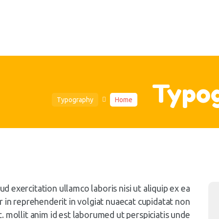
الرئيس
مقالات عن التو
فري
خدما
اتصل ب
Typo
Typography
Home
d exercitation ullamco laboris nisi ut aliquip ex ea
n reprehenderit in volgiat nuaecat cupidatat non
t. mollit anim id est laborumed ut perspiciatis unde