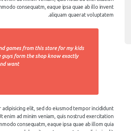
commodo consequatm, eaque ipsa quae ab illo invent
aliquam quaerat voluptatem.
nd games from this store for my kids
 guys form the shop know exactly
nd want.
adipisicing elit, sed do eiusmod tempor incididunt
Ut enim ad minim veniam, quis nostrud exercitation
 commodo consequatm, eaque ipsa quae ab illom quia