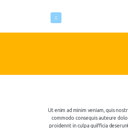
ية
حد
قنا
تنا
نا
Ut enim ad minim veniam, quis nostru
commodo consequis auteure dolor i
proidennt in culpa quifficia deserun