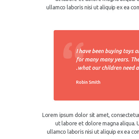
ullamco laboris nisi ut aliquip ex ea 
I have been buying toys a
for many many years. The
what our children need a
Robin Smith
Lorem ipsum dolor sit amet, consectetur 
ut labore et dolore magna aliqua. 
ullamco laboris nisi ut aliquip ex ea