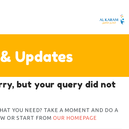
 & Updates
rry, but your query did not
WHAT YOU NEED? TAKE A MOMENT AND DO A
OW OR START FROM
OUR HOMEPAGE