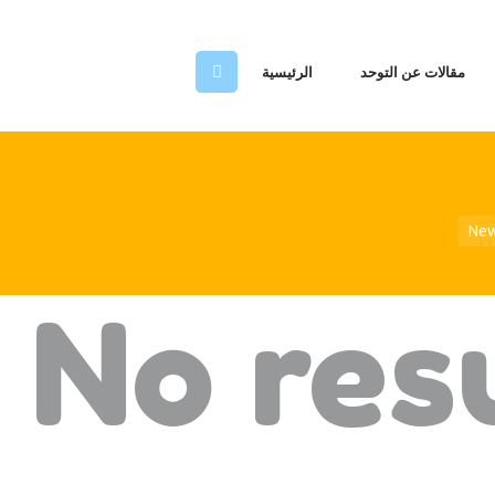
مقالات عن التوحد
الرئيسية
يسية
New
توحد
ريقنا
No res
ماتنا
ل بنا