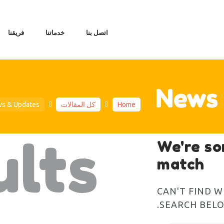
اتصل بنا
خدماتنا
فريقنا
News
الرئ
Home
كل المقالات
s & Updates
مقالات عن ال
ف
ults
We're so
خد
match
اتص
CAN'T FIND 
.
SEARCH BEL